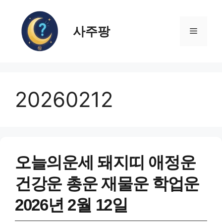
컨
텐
사주팡
츠
메
로
건
뉴
너
뛰
20260212
기
오늘의운세 돼지띠 애정운
건강운 총운 재물운 학업운
2026년 2월 12일