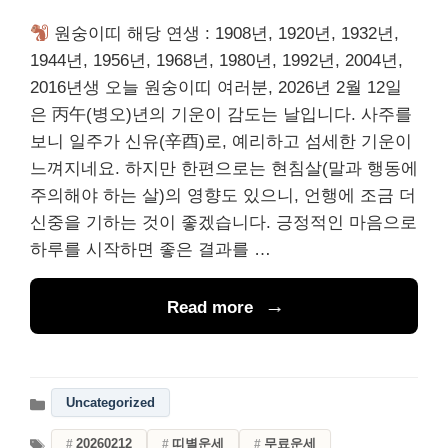
원숭이띠 해당 연생 : 1908년, 1920년, 1932년,
1944년, 1956년, 1968년, 1980년, 1992년, 2004년,
2016년생 오늘 원숭이띠 여러분, 2026년 2월 12일
은 丙午(병오)년의 기운이 감도는 날입니다. 사주를
보니 일주가 신유(辛酉)로, 예리하고 섬세한 기운이
느껴지네요. 하지만 한편으로는 현침살(말과 행동에
주의해야 하는 살)의 영향도 있으니, 언행에 조금 더
신중을 기하는 것이 좋겠습니다. 긍정적인 마음으로
하루를 시작하면 좋은 결과를 …
Read more
Uncategorized
20260212
띠별운세
무료운세