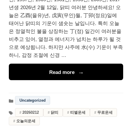
년생 2026년 2월 12일, 닭띠 여러분 안녕하세요! 오
늘은 乙酉(을유)년, 戊寅(무인)월, 丁卯(정묘)일에
태어난 닭띠의 기운이 샘솟는 날입니다. 특히 오늘
은 정열적인 불을 상징하는 丁(정) 일간이 여러분을
비추고 있어, 열정과 에너지가 넘치는 하루가 될 것
으로 예상됩니다. 하지만 사주에 水(수) 기운이 부족
하니, 감정 조절에 신경 …
Read more
Uncategorized
20260212
닭띠
띠별운세
무료운세
오늘의운세