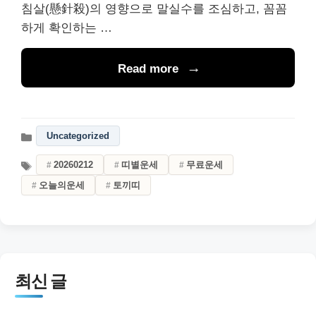
침살(懸針殺)의 영향으로 말실수를 조심하고, 꼼꼼
하게 확인하는 …
Read more
Uncategorized
20260212
띠별운세
무료운세
오늘의운세
토끼띠
최신 글