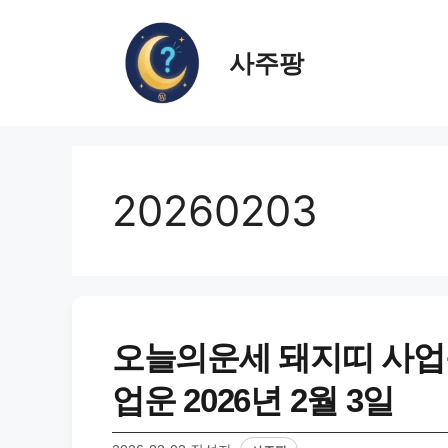
컨
텐
사주팡
츠
로
건
너
뛰
기
20260203
오늘의운세 돼지띠 사업
업운 2026년 2월 3일