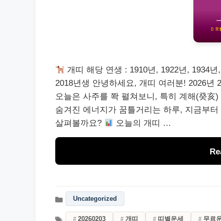
개띠 해당 연생 : 1910년, 1922년, 1934년, 1
2018년생 안녕하세요, 개띠 여러분! 2026
오늘은 사주를 쫙 펼쳐보니, 특히 계해(癸亥)
숨겨진 에너지가 꿈틀거리는 하루, 지금부터 
살펴볼까요?
오늘의 개띠 …
Re
Uncategorized
20260203
개띠
띠별운세
무료