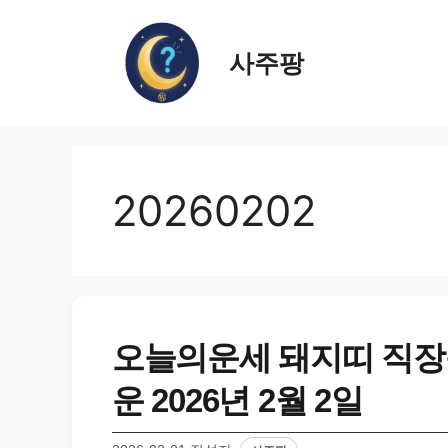
컨
텐
사주팡
츠
로
건
너
뛰
기
20260202
오늘의운세 돼지띠 직장
운 2026년 2월 2일