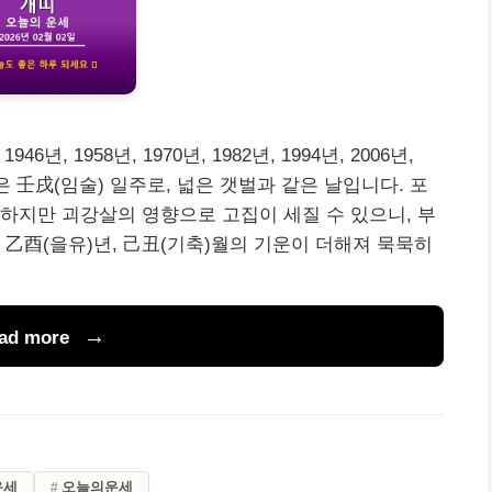
946년, 1958년, 1970년, 1982년, 1994년, 2006년,
2일은 壬戌(임술) 일주로, 넓은 갯벌과 같은 날입니다. 포
하지만 괴강살의 영향으로 고집이 세질 수 있으니, 부
 乙酉(을유)년, 己丑(기축)월의 기운이 더해져 묵묵히
ad more
운세
오늘의운세