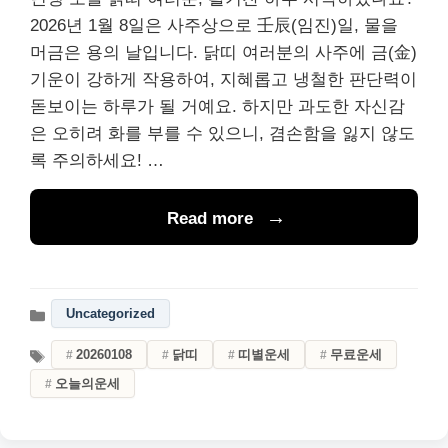
2026년 1월 8일은 사주상으로 壬辰(임진)일, 물을
머금은 용의 날입니다. 닭띠 여러분의 사주에 금(金)
기운이 강하게 작용하여, 지혜롭고 냉철한 판단력이
돋보이는 하루가 될 거예요. 하지만 과도한 자신감
은 오히려 화를 부를 수 있으니, 겸손함을 잃지 않도
록 주의하세요! …
Read more
Uncategorized
20260108
닭띠
띠별운세
무료운세
오늘의운세