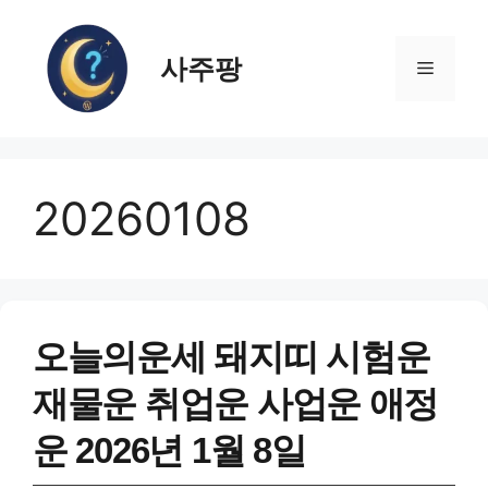
컨
텐
사주팡
츠
메
로
건
뉴
너
뛰
20260108
기
오늘의운세 돼지띠 시험운
재물운 취업운 사업운 애정
운 2026년 1월 8일