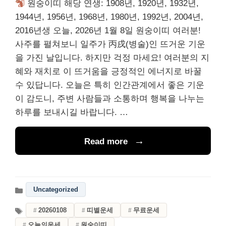
원숭이띠 해당 연생: 1908년, 1920년, 1932년,
1944년, 1956년, 1968년, 1980년, 1992년, 2004년,
2016년생 오늘, 2026년 1월 8일 원숭이띠 여러분!
사주를 펼쳐보니 일주가 丙戌(병술)인 뜨거운 기운
을 가진 날입니다. 하지만 걱정 마세요! 여러분의 지
혜와 재치로 이 뜨거움을 긍정적인 에너지로 바꿀
수 있답니다. 오늘은 특히 인간관계에서 좋은 기운
이 감도니, 주변 사람들과 소통하며 행복을 나누는
하루를 보내시길 바랍니다. …
Read more
Uncategorized
20260108
띠별운세
무료운세
오늘의운세
원숭이띠