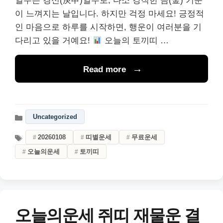
일주는 경신(庚申)일주로, 다소 강직한 금(金) 기운
이 느껴지는 날입니다. 하지만 걱정 마세요! 긍정적
인 마음으로 하루를 시작하면, 행운이 여러분을 기
다리고 있을 거예요!
오늘의 토끼띠 …
Read more
Uncategorized
20260108
띠별운세
무료운세
오늘의운세
토끼띠
오늘의운세 쥐띠 재물운 결