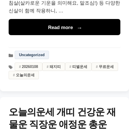
침살(살카로운 기운을 의미해요, 말조심!) 등 다양한
신살이 함께 작용하니, …
Read more
Uncategorized
20260108
돼지띠
띠별운세
무료운세
오늘의운세
오늘의운세 개띠 건강운 재
물운 직장운 애정운 총운