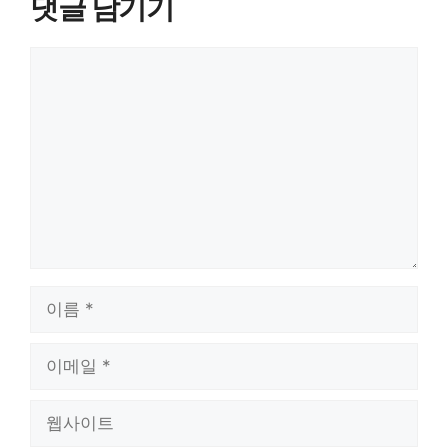
댓글 남기기
댓
글
이
름
이
메
일
웹
사