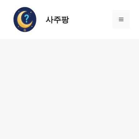
컨
텐
사주팡
츠
메
로
건
뉴
너
뛰
기