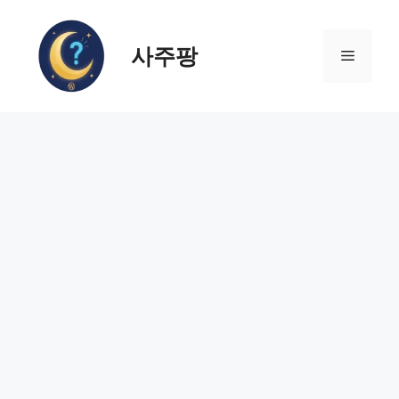
컨
텐
사주팡
츠
메
로
건
뉴
너
뛰
기