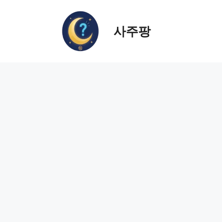
컨
텐
사주팡
츠
로
건
너
뛰
기