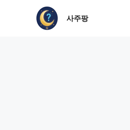
컨
텐
사주팡
츠
로
건
너
뛰
기