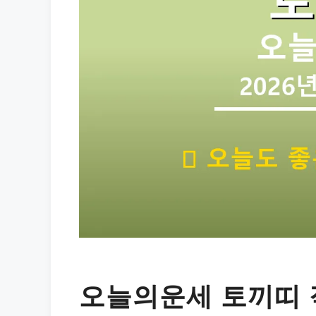
오늘의운세 토끼띠 