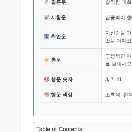
결혼운
솔직한 대화
시험운
집중력이 향
자신감을 가
취업운
있을 거예요
긍정적인 에
총운
를 보내세요
행운 숫자
3, 7, 21
행운 색상
초록색, 흰
Table of Contents