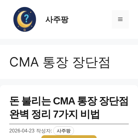
컨
텐
사주팡
츠
메
로
건
뉴
너
뛰
CMA 통장 장단점
기
돈 불리는 CMA 통장 장단점
완벽 정리 7가지 비법
2026-04-23
작성자:
사주팡