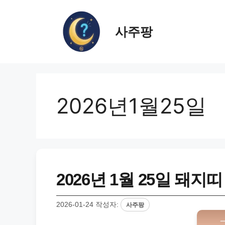
컨
텐
사주팡
츠
로
건
너
뛰
기
2026년1월25일
2026년 1월 25일 돼지
2026-01-24
작성자:
사주팡