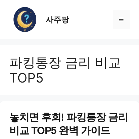
컨
텐
사주팡
츠
메
로
건
뉴
너
뛰
파킹통장 금리 비교
기
TOP5
놓치면 후회! 파킹통장 금리
비교 TOP5 완벽 가이드