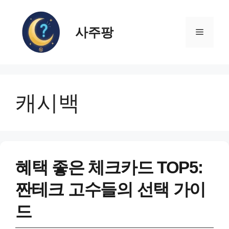
컨
텐
사주팡
츠
메
로
건
뉴
너
뛰
캐시백
기
혜택 좋은 체크카드 TOP5:
짠테크 고수들의 선택 가이
드