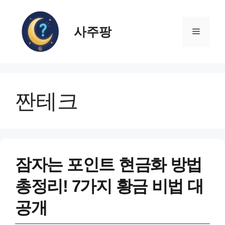
컨
텐
사주팡
츠
메
로
건
뉴
너
뛰
짠테크
기
잠자는 포인트 현금화 방법
총정리! 7가지 황금 비법 대
공개