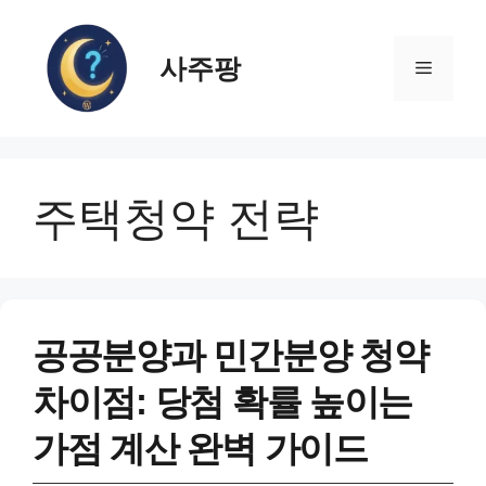
컨
텐
사주팡
츠
메
로
건
뉴
너
뛰
주택청약 전략
기
공공분양과 민간분양 청약
차이점: 당첨 확률 높이는
가점 계산 완벽 가이드