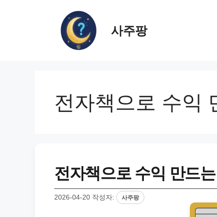
컨
텐
사주팡
츠
로
건
너
뛰
기
전자책으로 수익 
전자책으로 수익 만드는 
2026-04-20
작성자:
사주팡