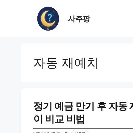
컨
텐
사주팡
츠
로
건
너
뛰
기
자동 재예치
정기 예금 만기 후 자동
이 비교 비법