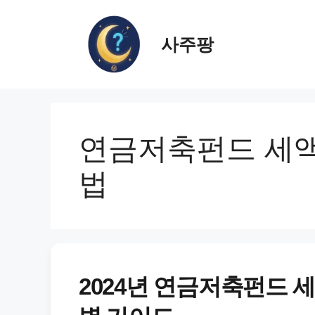
컨
텐
사주팡
츠
로
건
너
뛰
기
연금저축펀드 세액
법
2024년 연금저축펀드 