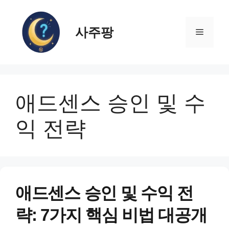
컨
텐
사주팡
츠
메
로
건
뉴
너
뛰
애드센스 승인 및 수
기
익 전략
애드센스 승인 및 수익 전
략: 7가지 핵심 비법 대공개