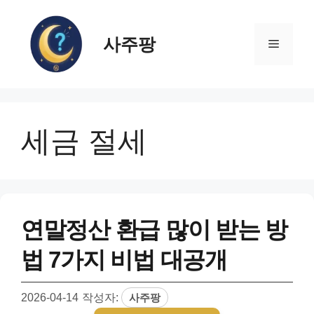
컨
텐
사주팡
츠
메
로
건
뉴
너
뛰
세금 절세
기
연말정산 환급 많이 받는 방
법 7가지 비법 대공개
2026-04-14
작성자:
사주팡