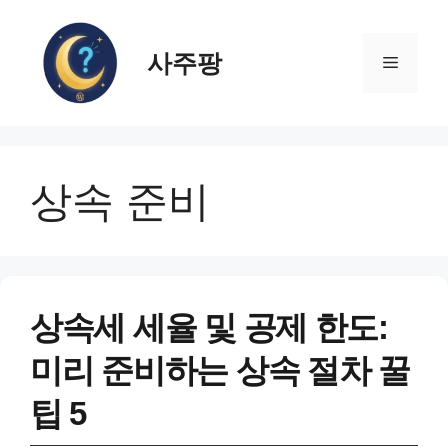
컨
텐
사주팡
츠
메
로
건
뉴
너
뛰
상속 준비
기
상속세 세율 및 공제 한도:
미리 준비하는 상속 절차 꿀
팁 5