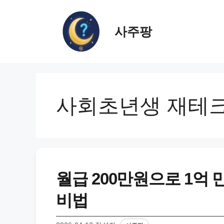
컨
텐
사주팡
츠
로
건
너
뛰
기
사회초년생 재테
월급 200만원으로 1억
비법