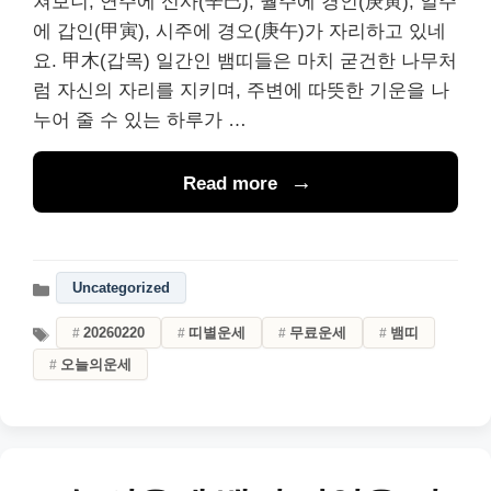
쳐보니, 연주에 신사(辛巳), 월주에 경인(庚寅), 일주
에 갑인(甲寅), 시주에 경오(庚午)가 자리하고 있네
요. 甲木(갑목) 일간인 뱀띠들은 마치 굳건한 나무처
럼 자신의 자리를 지키며, 주변에 따뜻한 기운을 나
누어 줄 수 있는 하루가 …
Read more
Uncategorized
20260220
띠별운세
무료운세
뱀띠
오늘의운세