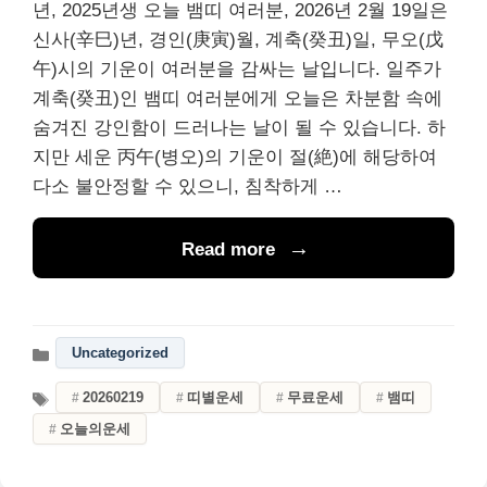
년, 2025년생 오늘 뱀띠 여러분, 2026년 2월 19일은
신사(辛巳)년, 경인(庚寅)월, 계축(癸丑)일, 무오(戊
午)시의 기운이 여러분을 감싸는 날입니다. 일주가
계축(癸丑)인 뱀띠 여러분에게 오늘은 차분함 속에
숨겨진 강인함이 드러나는 날이 될 수 있습니다. 하
지만 세운 丙午(병오)의 기운이 절(絶)에 해당하여
다소 불안정할 수 있으니, 침착하게 …
Read more
Uncategorized
20260219
띠별운세
무료운세
뱀띠
오늘의운세