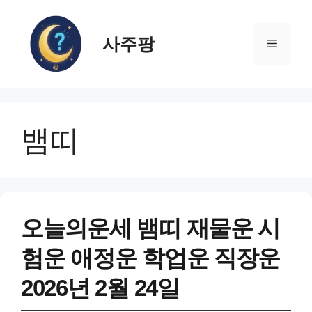
컨
텐
사주팡
츠
메
로
건
뉴
너
뛰
뱀띠
기
오늘의운세 뱀띠 재물운 시
험운 애정운 학업운 직장운
2026년 2월 24일