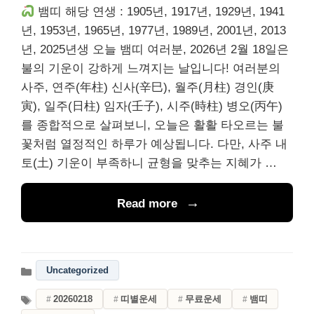
뱀띠 해당 연생 : 1905년, 1917년, 1929년, 1941
년, 1953년, 1965년, 1977년, 1989년, 2001년, 2013
년, 2025년생 오늘 뱀띠 여러분, 2026년 2월 18일은
불의 기운이 강하게 느껴지는 날입니다! 여러분의
사주, 연주(年柱) 신사(辛巳), 월주(月柱) 경인(庚
寅), 일주(日柱) 임자(壬子), 시주(時柱) 병오(丙午)
를 종합적으로 살펴보니, 오늘은 활활 타오르는 불
꽃처럼 열정적인 하루가 예상됩니다. 다만, 사주 내
토(土) 기운이 부족하니 균형을 맞추는 지혜가 …
Read more
Uncategorized
20260218
띠별운세
무료운세
뱀띠