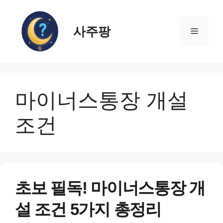
컨
텐
사주팡
츠
메
로
건
뉴
너
뛰
마이너스통장 개설
기
조건
초보 필독! 마이너스통장 개
설 조건 5가지 총정리