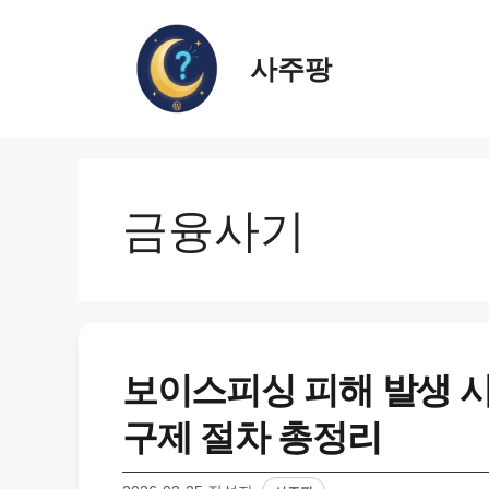
컨
텐
사주팡
츠
로
건
너
뛰
기
금융사기
보이스피싱 피해 발생 시
구제 절차 총정리