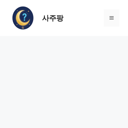
컨
텐
사주팡
츠
메
로
건
뉴
너
뛰
기