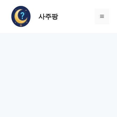
컨
텐
사주팡
츠
메
로
건
뉴
너
뛰
기