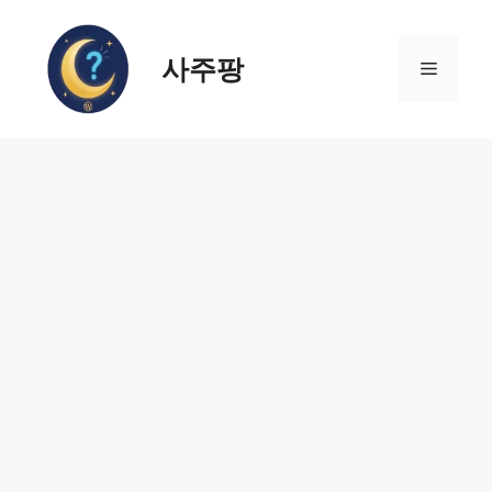
컨
텐
사주팡
츠
메
로
건
뉴
너
뛰
기