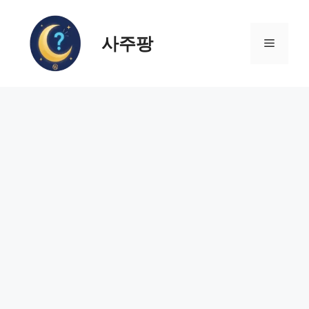
컨
텐
사주팡
츠
메
로
건
뉴
너
뛰
기