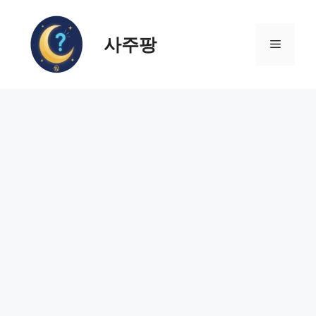
컨
텐
사주팡
츠
메
로
건
뉴
너
뛰
기