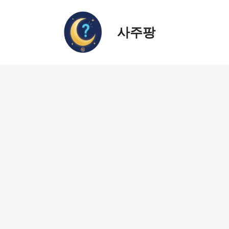
컨
텐
사주팡
츠
로
건
너
뛰
기