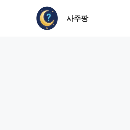
컨
텐
사주팡
츠
로
건
너
뛰
기