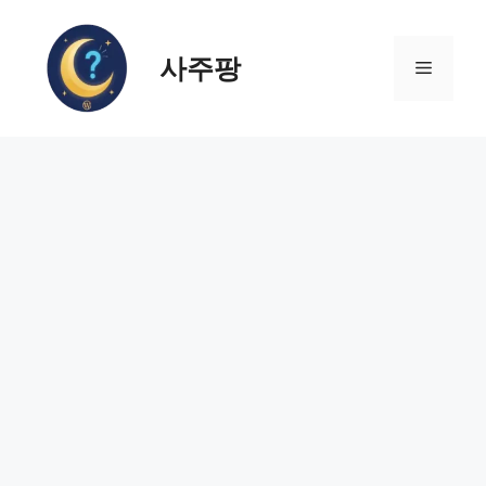
컨
텐
사주팡
츠
메
로
건
뉴
너
뛰
기