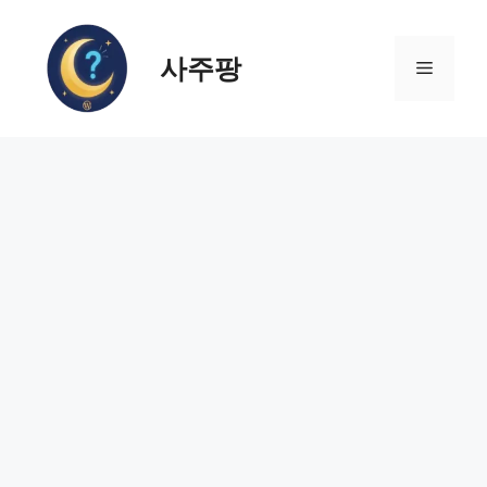
컨
텐
사주팡
츠
메
로
건
뉴
너
뛰
기