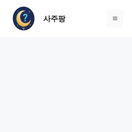
컨
텐
사주팡
츠
메
로
건
뉴
너
뛰
기